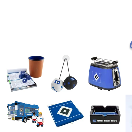
Adidas
Heimtrikot
Kids
25/26