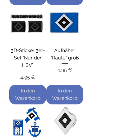
3D-Sticker 3er-
Aufnäher
Set "Nur der
"Raute" groß
HSV"
Preis
4,95 €
Preis
4,95 €
In den
In den
Warenkorb
Warenkorb