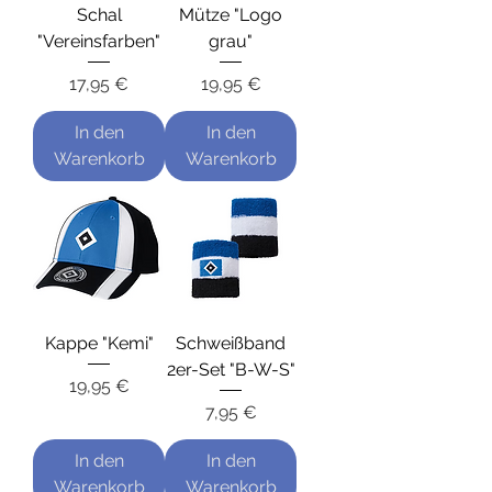
Schal
Mütze "Logo
"Vereinsfarben"
grau"
Preis
Preis
17,95 €
19,95 €
In den
In den
Warenkorb
Warenkorb
Kappe "Kemi"
Schweißband
2er-Set "B-W-S"
Preis
19,95 €
Preis
7,95 €
In den
In den
Warenkorb
Warenkorb