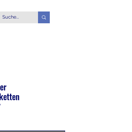
Login
Alle Produkte
More
er
ketten
7