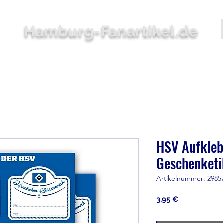
Hamburg-Fanartikel.de
Bekleidung
Accessoires
Zuhause
Stadion
Sale
HSV Aufkleb
Geschenketi
Artikelnummer: 2985
Preis
3,95 €