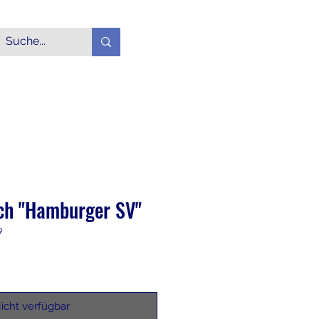
Login
Alle Produkte
More
ch "Hamburger SV"
9
icht verfügbar