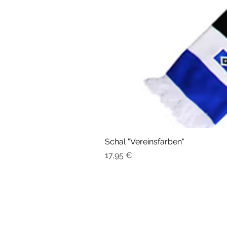
Schal "Vereinsfarben"
Preis
17,95 €
Kontakt
Sport Duwe Hamburg
Mundsburger Damm 33
22087 Hamburg
info@sport-duwe-hamburg.de