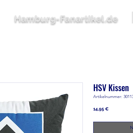
Hamburg-Fanartikel.de
Bekleidung
Accessoires
Zuhause
Stadion
Sale
HSV Kissen
Artikelnummer: 3011
Preis
14,95 €
N