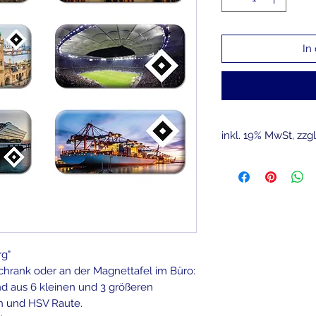
In
inkl. 19% MwSt, zzg
g"
hrank oder an der Magnettafel im Büro:
d aus 6 kleinen und 3 größeren
n und HSV Raute.