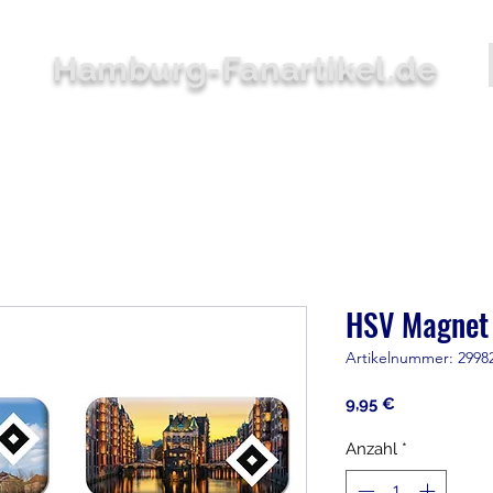
Hamburg-Fanartikel.de
Bekleidung
Accessoires
Zuhause
Stadion
Sale
HSV Magnet
Artikelnummer: 2998
Preis
9,95 €
Anzahl
*