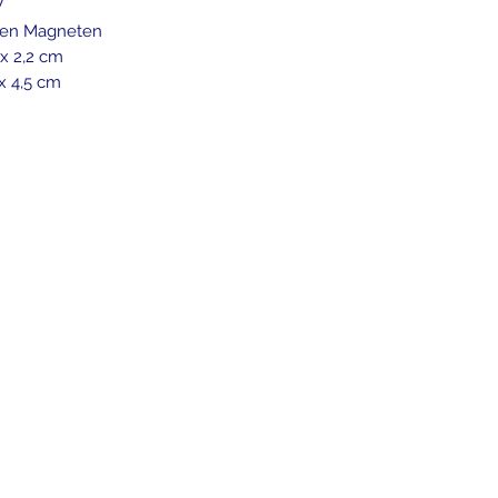
V
ßeren Magneten
 x 2,2 cm
 x 4,5 cm