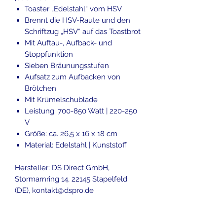
Toaster „Edelstahl“ vom HSV
Brennt die HSV-Raute und den
Schriftzug „HSV“ auf das Toastbrot
Mit Auftau-, Aufback- und
Stoppfunktion
Sieben Bräunungsstufen
Aufsatz zum Aufbacken von
Brötchen
Mit Krümelschublade
Leistung: 700-850 Watt | 220-250
V
Größe: ca. 26,5 x 16 x 18 cm
Material: Edelstahl | Kunststoff
Hersteller: DS Direct GmbH,
Stormarnring 14, 22145 Stapelfeld
(DE), kontakt@dspro.de
inkl. MwSt, zzgl. Versandkosten